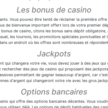
Les bonus de casino
ants. Vous pouvez être tenté de réclamer la première offre
onus de bienvenue important offert lors de votre premier dé
 bonus de casino, citons les bonus sans dépôt obligatoire, ai
suel, les tournois, les promotions spéciales ponctuelles et
dans un endroit où les offres sont nombreuses et répondent
Jackpots
qui changera votre vie, vous devez jouer à des jeux qui of
 rechercher des jeux de casino qui proposent des jackpots 
essives permettant de gagner beaucoup d'argent, car c'est
mes d'argent qui changeront votre vie avec les gros jackpo
Options bancaires
casino qui offre des options bancaires décentes. Vous voudre
 utilisez déjà. Les options de dépôt habituelles des casi