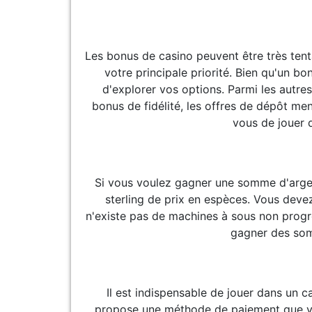
Les bonus de casino peuvent être très tent
votre principale priorité. Bien qu'un b
d'explorer vos options. Parmi les autres
bonus de fidélité, les offres de dépôt men
vous de jouer 
Si vous voulez gagner une somme d'argent 
sterling de prix en espèces. Vous devez
n'existe pas de machines à sous non progr
gagner des som
Il est indispensable de jouer dans un 
propose une méthode de paiement que vous